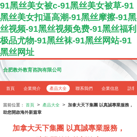
91黑丝美女被c-91黑丝美女被草-91
黑丝美女扣逼高潮-91黑丝摩擦-91黑
丝视频-91黑丝视频免费-91黑丝福利
极品尤物-91黑丝袜-91黑丝网站-91
黑丝网址
合肥教外教育咨詢有限公司
首頁
企業簡介
產品大全
聯系我們
企業信息
訪客
>
>
當前位置：
首頁
產品大全
加拿大天下集團 以真誠專業服務，
助您開啟海外新篇章
加拿大天下集團 以真誠專業服務，