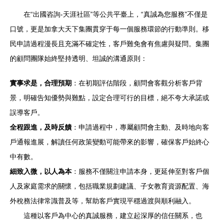
在“出國咨詢-天涯社區”等公共平臺上，“真誠為您服務”不僅是
口號，更是加拿大天下集團貫穿于每一個服務環節的行動準則。移
民申請過程漫長且充滿不確定性，客戶難免會有焦慮與疑問。集團
的顧問團隊始終堅持透明、坦誠的溝通原則：
實事求是，合理預期
：在初期評估階段，顧問會客觀分析客戶背
景，明確告知優勢與難點，設定合理可行的目標，絕不夸大承諾或
誤導客戶。
全程跟進，及時反饋
：申請過程中，專屬顧問會主動、及時地向客
戶通報進展，解讀任何政策變動可能帶來的影響，確保客戶始終心
中有數。
細致入微，以人為本
：服務不僅關注申請本身，更延伸至對客戶個
人及家庭需求的關懷，包括職業規劃建議、子女教育資源配置、海
外稅務法律常識普及等，幫助客戶實現平穩過渡與順利融入。
這種以客戶為中心的真誠服務，建立起深厚的信任關系，也