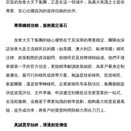
宗旨的加拿大天下集團，正是在這一領域中，為廣大有識之士提供
專業、安心出國咨詢的值得信賴的伙伴。
專業鑄就信賴，服務奠定基石
加拿大天下集團的核心優勢在于其深厚的專業積淀。團隊由深
諳加拿大及主流移民目的國（如美國、澳大利亞、歐洲等國）移民
法律、政策動態的資深顧問、前移民官及持牌律師組成。他們不僅
掌握第一手的官方信息，更能精準解讀政策細節，為客戶量身定制
最優化、最可行的移民或留學方案。無論是技術移民、投資移民、
家庭團聚，還是留學轉移民、企業家移民等各類項目，集團都能提
供從資質評估、文件準備、申請遞交到獲批后安家置業的一站式、
全流程服務。這種基于專業知識的精準規劃，能夠最大程度規避風
險，提升成功率，將客戶的寶貴時間與精力用在刀刃上。
真誠貫穿始終，溝通創造價值