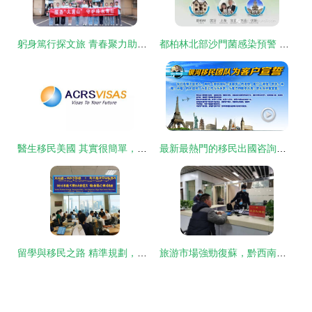
躬身篤行探文旅 青春聚力助振興——合工大學子深入寧國，以專業智慧賦能特色旅游發展
都柏林北部沙門菌感染預警 游學家庭請注意健康防護
醫生移民美國 其實很簡單，游學咨詢服務助您圓夢
最新最熱門的移民出國咨詢盡在這里 一站式移民服務指南
留學與移民之路 精準規劃，開啟國際新篇章
旅游市場強勁復蘇，黔西南州出入境窗口迎辦證高峰