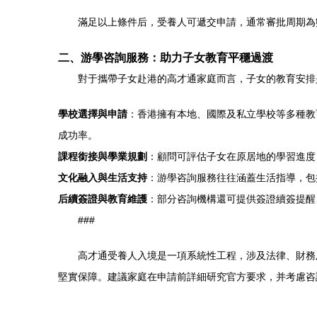
滿足以上條件后，受養人可遞交申請，通常審批周期為
二、游學咨詢服務：助力子女教育平穩過渡
對于攜帶子女赴港的高才通家庭而言，子女的教育安排
學校選擇與申請
：香港擁有本地、國際及私立學校等多種教
成功率。
課程銜接與學業規劃
：顧問可評估子女在原居地的學習進度，
文化融入與生活支持
：游學咨詢服務往往涵蓋生活指導，包
后續簽證與教育維護
：部分咨詢機構還可提供簽證續簽提醒
###
高才通受養人入境是一項系統性工程，涉及法律、財務
堅實保障。建議家庭在申請前詳細研究官方要求，并考慮咨