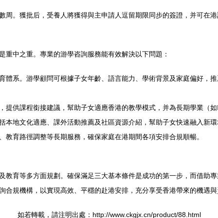
數周。獲批后，受養人將獲得與主申請人逗留期限同步的簽證，并可在港
是重中之重。專業的游學咨詢服務能有效解決以下問題：
育體系。游學顧問可根據子女年齡、語言能力、學術背景及家庭偏好，推
提供課程銜接建議，幫助子女適應香港的教學模式，并為長期學業（如IB、
括本地文化適應、課外活動推薦及社區資源介紹，幫助子女快速融入新環
、教育路徑調整等長期服務，確保家庭在港期間各項安排合規順暢。
及教育等多方面規劃。確保滿足三大基本條件是成功的第一步，而借助專
詢合規機構，以實現高效、平穩的赴港安排，充分享受香港帶來的機遇與
如若轉載，請注明出處：http://www.ckgjx.cn/product/88.html