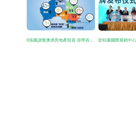
8張圖讀懂澳洲房地產投資 游學咨詢服務全視角解析