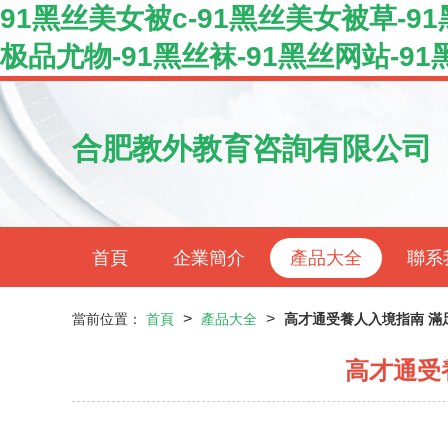
91黑丝美女被c-91黑丝美女被草-9
极品尤物-91黑丝袜-91黑丝网站-9
合肥教外教育咨詢有限公司
首頁
企業簡介
產品大全
聯系
>
>
當前位置：
首頁
產品大全
高才通受養人入境指南 滿
高才通受