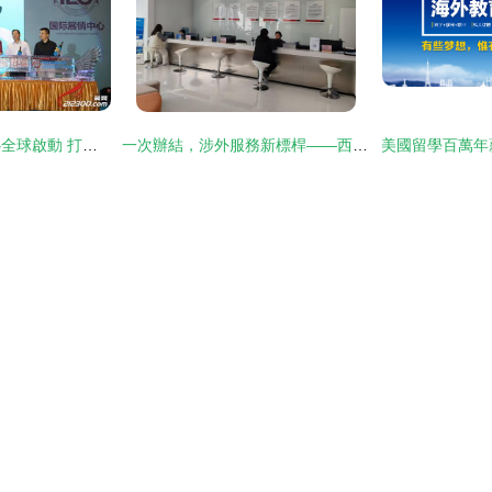
碧桂園國際展銷中心全球啟動 打造全球資產配置與游學咨詢新品牌
一次辦結，涉外服務新標桿——西安高新移民事務服務中心正式投用并上線游學咨詢服務