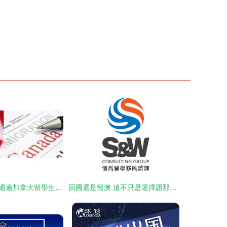
超齡申請者能否通過加拿大留學生移民計劃獲得身份？
回國還是留澳 遠不只是選擇題那么簡單 —— 游學咨詢服務洞察