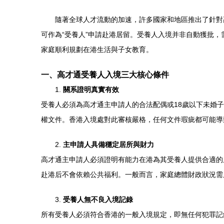
隨著全球人才流動的加速，許多國家和地區推出了針對
可作為“受養人”申請赴港居留。受養人入境并非自動獲批
家庭順利規劃在港生活與子女教育。
一、高才通受養人入境三大核心條件
1.
關系證明真實有效
受養人必須為高才通主申請人的合法配偶或18歲以下未婚
權文件。香港入境處對此審核嚴格，任何文件瑕疵都可能導
2.
主申請人具備穩定居所與財力
高才通主申請人必須證明有能力在港為其受養人提供合適的
赴港后不會依賴公共福利。一般而言，家庭總體財政狀況需
3.
受養人無不良入境記錄
所有受養人必須符合香港的一般入境規定，即無任何犯罪記