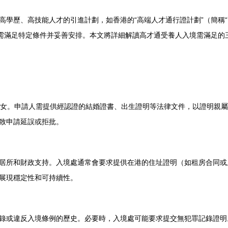
高學歷、高技能人才的引進計劃，如香港的“高端人才通行證計劃”（簡稱
，需滿足特定條件并妥善安排。本文將詳細解讀高才通受養人入境需滿足的
子女。申請人需提供經認證的結婚證書、出生證明等法律文件，以證明親
致申請延誤或拒批。
居所和財政支持。入境處通常會要求提供在港的住址證明（如租房合同或
展現穩定性和可持續性。
錄或違反入境條例的歷史。必要時，入境處可能要求提交無犯罪記錄證明