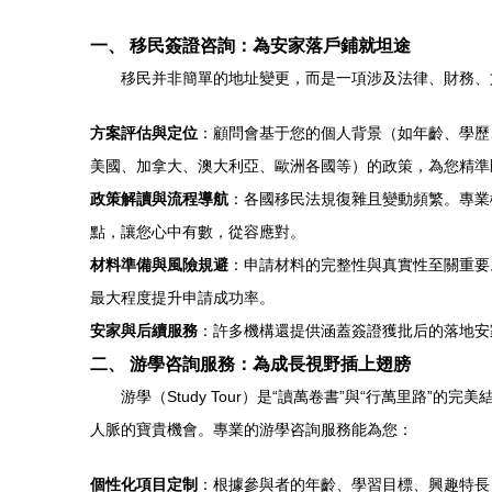
一、 移民簽證咨詢：為安家落戶鋪就坦途
移民并非簡單的地址變更，而是一項涉及法律、財務、
方案評估與定位
：顧問會基于您的個人背景（如年齡、學歷
美國、加拿大、澳大利亞、歐洲各國等）的政策，為您精準
政策解讀與流程導航
：各國移民法規復雜且變動頻繁。專業
點，讓您心中有數，從容應對。
材料準備與風險規避
：申請材料的完整性與真實性至關重要
最大程度提升申請成功率。
安家與后續服務
：許多機構還提供涵蓋簽證獲批后的落地安
二、 游學咨詢服務：為成長視野插上翅膀
游學（Study Tour）是“讀萬卷書”與“行萬里
人脈的寶貴機會。專業的游學咨詢服務能為您：
個性化項目定制
：根據參與者的年齡、學習目標、興趣特長