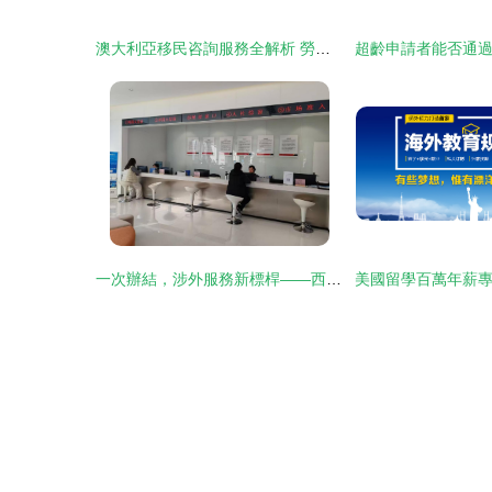
澳大利亞移民咨詢服務全解析 勞務、留學與簽證一站式指南
一次辦結，涉外服務新標桿——西安高新移民事務服務中心正式投用并上線游學咨詢服務