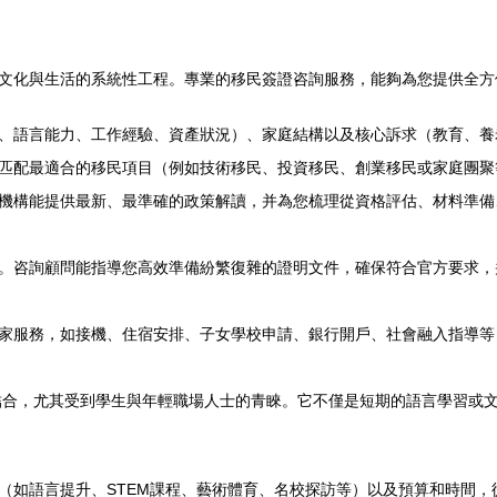
文化與生活的系統性工程。專業的移民簽證咨詢服務，能夠為您提供全方
、語言能力、工作經驗、資產狀況）、家庭結構以及核心訴求（教育、養
匹配最適合的移民項目（例如技術移民、投資移民、創業移民或家庭團聚
機構能提供最新、最準確的政策解讀，并為您梳理從資格評估、材料準備
。咨詢顧問能指導您高效準備紛繁復雜的證明文件，確保符合官方要求，
家服務，如接機、住宿安排、子女學校申請、銀行開戶、社會融入指導等
路”的完美結合，尤其受到學生與年輕職場人士的青睞。它不僅是短期的語言學
（如語言提升、STEM課程、藝術體育、名校探訪等）以及預算和時間