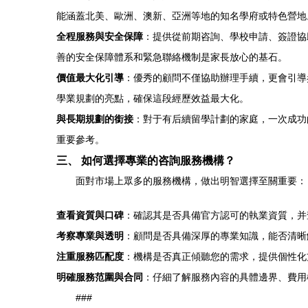
能涵蓋北美、歐洲、澳新、亞洲等地的知名學府或特色營地
全程服務與安全保障
：提供從前期咨詢、學校申請、簽證協
善的安全保障體系和緊急聯絡機制是家長放心的基石。
價值最大化引導
：優秀的顧問不僅協助辦理手續，更會引導
學業規劃的亮點，確保這段經歷效益最大化。
與長期規劃的銜接
：對于有后續留學計劃的家庭，一次成功
重要參考。
三、 如何選擇專業的咨詢服務機構？
面對市場上眾多的服務機構，做出明智選擇至關重要：
查看資質與口碑
：確認其是否具備官方認可的執業資質，并
考察專業與透明
：顧問是否具備深厚的專業知識，能否清晰
注重服務匹配度
：機構是否真正傾聽您的需求，提供個性化
明確服務范圍與合同
：仔細了解服務內容的具體邊界、費用
###