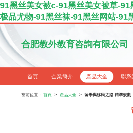
91黑丝美女被c-91黑丝美女被草-9
极品尤物-91黑丝袜-91黑丝网站-9
合肥教外教育咨詢有限公司
首頁
企業簡介
產品大全
聯系
>
>
當前位置：
首頁
產品大全
留學與移民之路 精準規劃